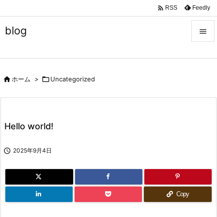

Feedly
RSS
blog


メニュ


ホーム
>

Uncategorized
サイド

前へ

Hello world!
次へ


2025年9月4日
検索
Copy